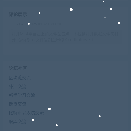
评论展示
admin
2026-01-28 02:00:10
打开MT4平台左上角文件左击点一下找到打开数据文件夹打
开 指标的ex4文件复制至MQL4\indicators下 t
论坛社区
区块链交流
外汇交流
新手学习交流
期货交流
比特币以太坊交流
股票交流