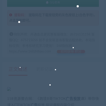
QQ咨询
提取码：
提取码在下载按钮旁的灰色按钮上(白色字符)，
点击复制即可。
特别声明：开通会员更优惠客服微信：zb316131158 客
服QQ：675715056 如不会安装咨询客服远程协助，本站指
标仅供：参考和研究学习使用！ 168指标网
https://www.168zhibiao.com
如何获得 积分
正文概述
更新记录
158资源整合网：《跨境B哥TIKTOK
广告投放
课》带你快
速入门TIKTOK
广告
投放 培训课程内容介绍：