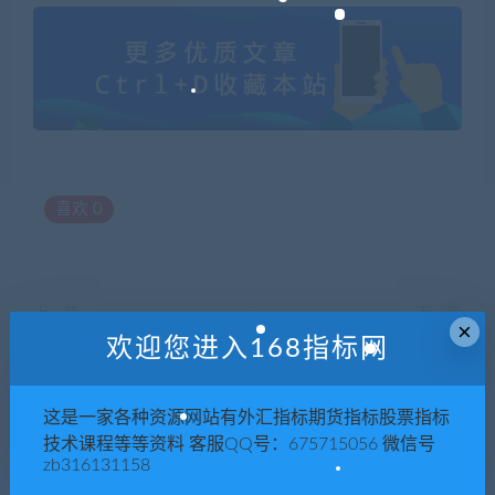
喜欢
0
上一篇
下一篇
×
《TikTok海外短视频带货训练
疯人院《TIKTOK SHOP小店
欢迎您进入168指标网
营》2022年最吸金的蓝海市
实战训练营》海外小店带货，
场
从0到1掌握TK小店运营
这是一家各种资源网站有外汇指标期货指标股票指标
技术课程等等资料 客服QQ号：675715056 微信号
zb316131158
相关推荐