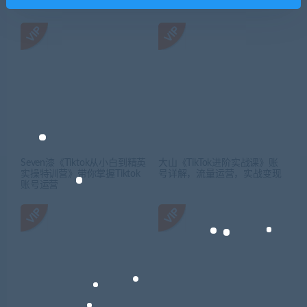
Seven漆《Tiktok从小白到精英
大山《TikTok进阶实战课》账
实操特训营》带你掌握Tiktok
号详解，流量运营，实战变现
账号运营