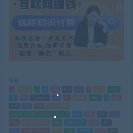
标签
a
android
c
d
doc
html
java
l
ldquo
mdash
mp
nlp
photoshop
ppt
ps
python
rdquo
s
企业
公式
团队
培训
外汇MT4指标
外汇交易入门_外汇入门基础知识_外汇入门
如何
实战
引流
指标
教程
文华财经指标公式
期货
期货指标公式
管理
素材
绩效
股票技术指标公式
营销
视频
视频教程
设计
课时