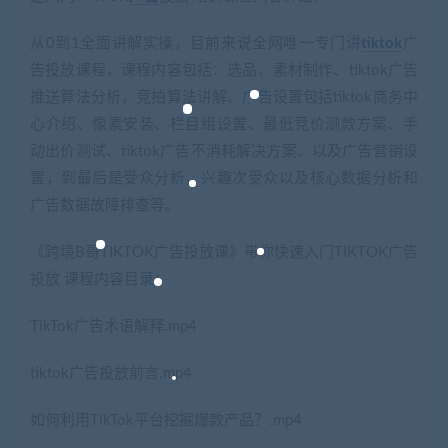
从0到1全面讲解实操，目前来说全网唯一专门讲
tiktok
广
告投放课程，课程内容包括：选品、素材制作、tiktok广告
推送算法分析，竞拍算法讲解、广告设置包括tiktok商务中
心介绍、像素安装、栏目组设置、最低竞价测款方案、手
动出价测试、tiktok广告不消耗解决方案、以及广告营销设
置，到最后是受众分析，兴趣次受众以及核心数据分析和
广告数据故障排查等。
《跨境B哥TIKTOK广告投放课》带你快速入门TIKTOK广告
投放 课程内容目录：
TikTok广告术语解释.mp4
tiktok广告投放前言.mp4
如何利用TikTok平台挖掘爆款产品？.mp4