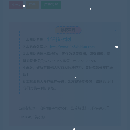
tiktok
广告
广告投放
版权声明
168指标网
1
本网站名称：
2
本站永久网址：
http://www.168zhibiao.com
3
本网站的技术指标EA，仅作为参考数据，如有问题，请
联系站长 QQ
675715056 微信：zb316131158
。
4
盗版，破解有损他人权益和违法作为，请各位站长支持正
版！
5
本站资源大多存储在云盘，如发现链接失效，请联系我们
我们会第一时间更新。
168指标网
»
《跨境B哥TIKTOK广告投放课》带你快速入门
TIKTOK广告投放