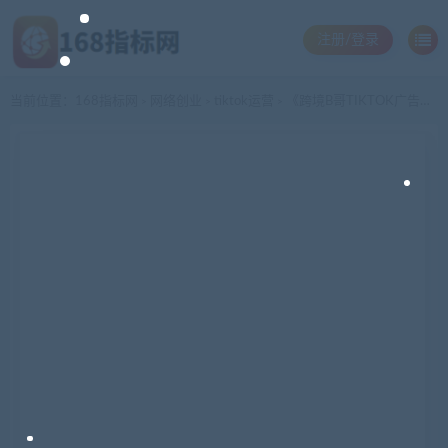
注册/登录
当前位置：
168指标网
网络创业
tiktok运营
《跨境B哥TIKTOK广告投放课》带你快速入门TIKTOK广告投放
>
>
>