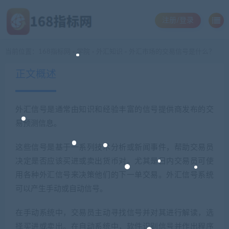
注册/登录
当前位置：
168指标网
学院
外汇知识
外汇市场的交易信号是什么？
>
>
>
正文概述
外汇信号是通常由知识和经验丰富的信号提供商发布的交
易预测信息。
这些信号是基于一系列技术分析或新闻事件，帮助交易员
决定是否应该买进或卖出货币对。尤其是日内交易员可使
用各种外汇信号来决策他们的下一单交易。外汇信号系统
可以产生手动或自动信号。
在手动系统中，交易员主动寻找信号并对其进行解读，选
择买进或卖出。在自动系统中，软件识别信号并作出程序