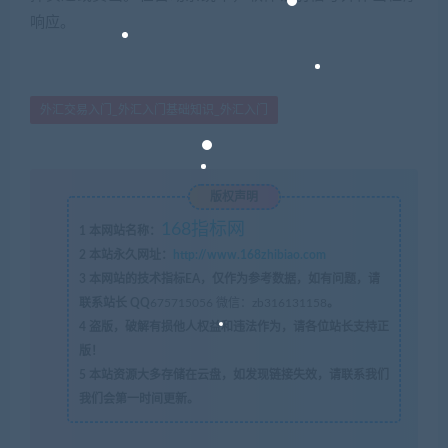
响应。
外汇交易入门_外汇入门基础知识_外汇入门
版权声明
168指标网
1
本网站名称：
2
本站永久网址：
http://www.168zhibiao.com
3
本网站的技术指标EA，仅作为参考数据，如有问题，请
联系站长 QQ
675715056 微信：zb316131158
。
4
盗版，破解有损他人权益和违法作为，请各位站长支持正
版！
5
本站资源大多存储在云盘，如发现链接失效，请联系我们
我们会第一时间更新。