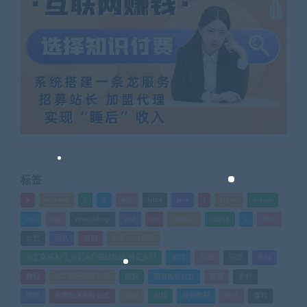
标签
a
android
c
d
doc
html
java
l
ldquo
mdash
mp
nlp
photoshop
ppt
ps
python
rdquo
s
企业
公式
团队
培训
外汇MT4指标
外汇交易入门_外汇入门基础知识_外汇入门
如何
实战
引流
指标
教程
文华财经指标公式
期货
期货指标公式
管理
素材
绩效
股票技术指标公式
营销
视频
视频教程
设计
课时