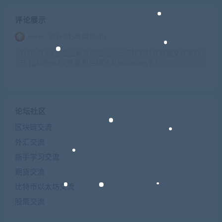
评论展示
admin
2026-01-28 02:00:10
打开MT4平台左上角文件左击点一下找到打开数据文件夹打
开 指标的ex4文件复制至MQL4\indicators下 t
论坛社区
区块链交流
外汇交流
新手学习交流
期货交流
比特币以太坊交流
股票交流