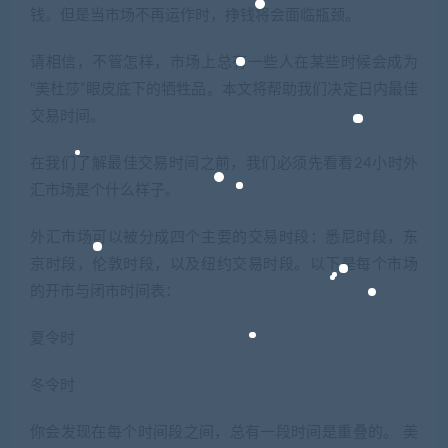
钱。但是当市场不再运作时，挣钱将会面临瓶颈。
请相信，不管怎样，市场上总有一些人在某些时候会成为
“美杜莎”眼皮底下的牺牲品。本文将帮助我们决定日内最佳
交易时间。
在我们了解最佳交易时间之前，我们必须先看看24小时外
汇市场是个什么样子。
外汇市场可以被分成四个主要的交易时段：悉尼时段，东
京时段，伦敦时段，以及纽约交易时段。以下是每个市场
的开市与闭市时间表：
夏令时
冬令时
你会发现在每个时间段之间，总有一段时间是重叠的。 美