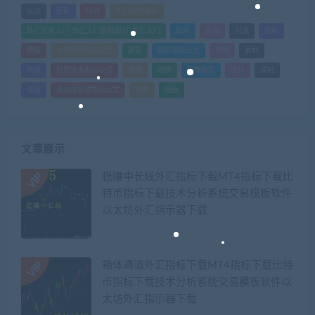
公式
团队
培训
外汇MT4指标
外汇交易入门_外汇入门基础知识_外汇入门
如何
实战
引流
指标
教程
文华财经指标公式
期货
期货指标公式
管理
素材
绩效
股票技术指标公式
营销
视频
视频教程
设计
课时
课程
通达信股票指标公式
销售
闲鱼
文章展示
稳赚中长线外汇指标下载MT4指标下载比
特币指标下载技术分析系统交易模板软件
以太坊外汇指示器下载
箱体通道外汇指标下载MT4指标下载比特
币指标下载技术分析系统交易模板软件以
太坊外汇指示器下载