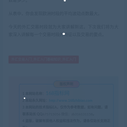
数是多少。
从表中，你会发现欧洲时段的平均波动点数最大。
今天的外汇交易时段就为大家讲解到这，下次我们将为大
家深入讲解每一个交易时段的特征以及交易的要点。
外汇交易入门_外汇入门基础知识_外汇入门
版权声明
168指标网
1
本网站名称：
2
本站永久网址：
http://www.168zhibiao.com
3
本网站的技术指标EA，仅作为参考数据，如有问题，请
联系站长 QQ
675715056 微信：zb316131158
。
4
盗版，破解有损他人权益和违法作为，请各位站长支持正