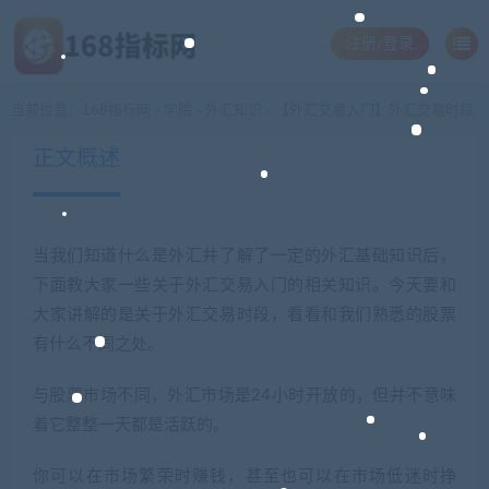
注册/登录
当前位置：
168指标网
学院
外汇知识
【外汇交易入门】外汇交易时段
>
>
>
正文概述
当我们知道什么是外汇并了解了一定的外汇基础知识后，
下面教大家一些关于外汇交易入门的相关知识。今天要和
大家讲解的是关于外汇交易时段，看看和我们熟悉的股票
有什么不同之处。
与股票市场不同，外汇市场是24小时开放的，但并不意味
着它整整一天都是活跃的。
你可以在市场繁荣时赚钱，甚至也可以在市场低迷时挣