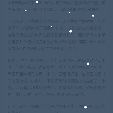
国东部时间上午3:00-4:00，东京时段和伦敦时段重叠，美
国东部时间上午8:00-12:00，伦敦时段和纽约时段重叠。
一般来说，重叠的交易时段是一天中最繁忙的时候，因为
当两个市场同时处于开盘状态时，市场上的交易量更大。
这也使得在这段时间进行交易更有意义，因为所有的市场
参与者都在使尽浑身解数在这段时间展开博弈，这也意味
着市场上在这段时间存在更多的转手资金。
现在，你很可能会疑问，为什么悉尼开盘时间变动了两小
时。你很可能想当然的以为，当美国调整为标准时间时，
悉尼开盘时间只变动一小时，但是请记住，当美国交易时
间向后推迟一小时时，悉尼交易时间实际上是提前了一小
时，因为澳大利亚的季节和北半球是相反的。如果你打算
在上述时间进行交易，这一点你必须永远记住。
让我们看一下在每一个交易时段主要货币对的平均波动点