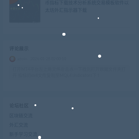
币指标下载技术分析系统交易模板软件以
太坊外汇指示器下载
评论展示
admin
2026-01-28 02:00:10
打开MT4平台左上角文件左击点一下找到打开数据文件夹打
开 指标的ex4文件复制至MQL4\indicators下 t
论坛社区
区块链交流
外汇交流
新手学习交流