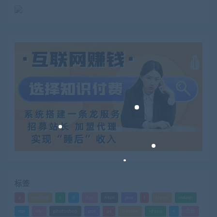
标签
a
android
c
d
doc
html
java
l
ldquo
mdash
mp
nlp
photoshop
ppt
ps
python
rdquo
s
企业