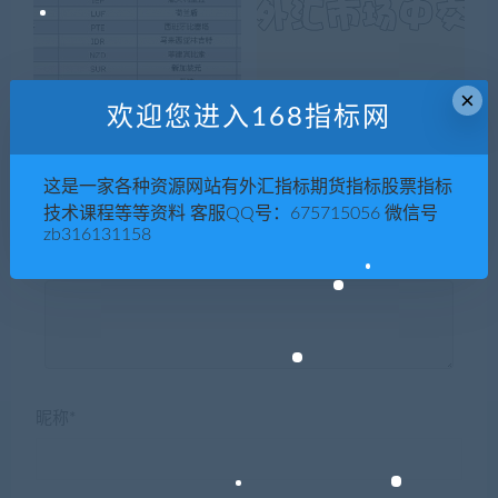
×
外汇交易入门：外汇入门知识
外汇交易入门：谁在外汇市场
欢迎您进入168指标网
中交易（第3课）
这是一家各种资源网站有外汇指标期货指标股票指标
技术课程等等资料 客服QQ号：675715056 微信号
zb316131158
发表回复
昵称*