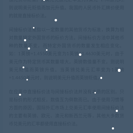
则说明美元贬值而加元升值。我国的人民币外汇牌价使用
的就是直接标价法。
间接标价法是指以一定数量的其他货币为标准，换算为相
对数量特定外国货币的标价方法。间接标价方法中其他币
种的数量不变，而特定外国货币的数量发生相应变化。
如：1英镑=1.4550美元变为1英镑=1.4630美元时，由于
美元作为特定货币其数量增大，英镑数值量不变，则说明
美元贬值而英镑升值。当英镑兑美元汇率变为1英镑
=1.4450美元时，则说明美元升值而英镑贬值。
在应用中直接标价法与间接标价法并没有本质的区别，只
是标价的形式相反，数值互为倒数而已。由于使用习惯等
方面的原因，国际外汇市场上兑美元汇率使用间接标价法
的主要有英镑、欧元、澳元和新西兰元等，其他大多数货
币兑美元的汇率都使用直接标价法。