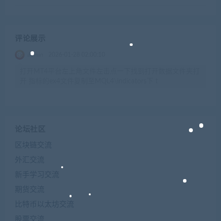
评论展示
admin
2026-01-28 02:00:10
打开MT4平台左上角文件左击点一下找到打开数据文件夹打
开 指标的ex4文件复制至MQL4\indicators下 t
论坛社区
区块链交流
外汇交流
新手学习交流
期货交流
比特币以太坊交流
股票交流