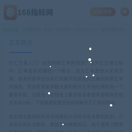
注册/登录
当前位置：
168指标网
学院
外汇知识
外汇交易入门：如何判断汇率的涨跌
>
>
>
正文概述
外汇交易入门：如何判断汇率的涨跌？在外汇交易过程
中，汇率是很关键的一个概念，因为汇率直接关系到交
易。很多的新手在炒外汇时都不知道如何正确的判断汇率
的跌涨。而这常常是导致大家判断外汇市场行情的而一个
重要手段，这就在一定程度上要求投资者要掌握相关的技
术手段分析。下面笔者就教您如何判断外汇汇率的跌涨。
在应用中直接标价法与间接标价法并没有本质的区别，只
是标价的形式相反，数值互为倒数而已。由于使用习惯等