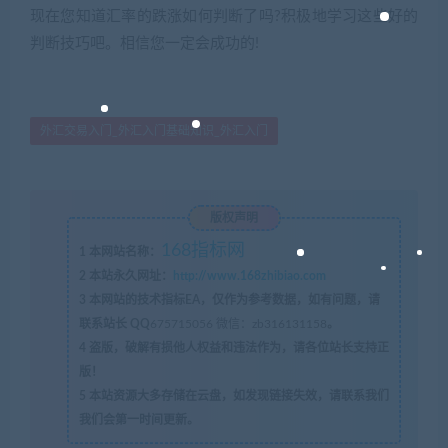
现在您知道汇率的跌涨如何判断了吗?积极地学习这些好的
判断技巧吧。相信您一定会成功的!
外汇交易入门_外汇入门基础知识_外汇入门
版权声明
168指标网
1
本网站名称：
2
本站永久网址：
http://www.168zhibiao.com
3
本网站的技术指标EA，仅作为参考数据，如有问题，请
联系站长 QQ
675715056 微信：zb316131158
。
4
盗版，破解有损他人权益和违法作为，请各位站长支持正
版！
5
本站资源大多存储在云盘，如发现链接失效，请联系我们
我们会第一时间更新。