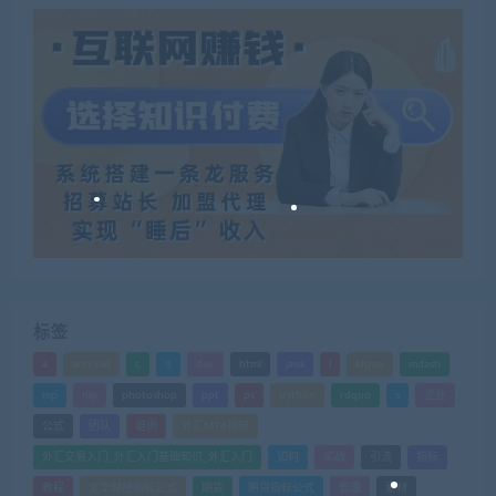
标签
a
android
c
d
doc
html
java
l
ldquo
mdash
mp
nlp
photoshop
ppt
ps
python
rdquo
s
企业
公式
团队
培训
外汇MT4指标
外汇交易入门_外汇入门基础知识_外汇入门
如何
实战
引流
指标
教程
文华财经指标公式
期货
期货指标公式
管理
素材