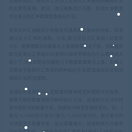
方面的原因，国际外汇市场上兑美元汇率使用间接标价法
的主要有英镑、欧元、澳元和新西兰元等，其他大多数货
币兑美元的汇率都使用直接标价法。
很多对外汇接触较少的朋友在遇到外汇报价的时候，经常
难以区分汇率的涨跌。比如,美元兑日元汇率由130变到
134，能够理解这叫做美元上涨或者是日元下跌，但是遇到
欧元兑美元汇率由0.90变到0.88却不明白为什么数值由大
变小了,大家却把这叫做欧元下跌或者是美元上涨。实际上
这是由于国际外汇市场的两种标价方法(即直接标价法和间
接标价法)所造成的。
直接标价法是指以一定数量的某种特定外国货币为标准，
换算为相对数量其他币种的标价方法。直接标价方法中特
定外国货币的数量不变，而其他币种发生相应变化。如：1
美元=1.5960加元变为1美元=1.6050加元时，由于美元作
为特定货币数量不变，加元数量增大，则说明美元升值而
加元货币贬值。当美元兑加元汇率变为1美元=1.58加元时,