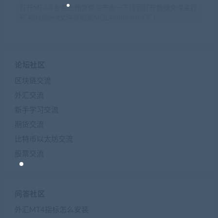
打开MT4平台左上角文件左击点一下找到打开数据文件夹打
开 指标的ex4文件复制至MQL4\indicators下 t
论坛社区
区块链交流
外汇交流
新手学习交流
期货交流
比特币以太坊交流
股票交流
问答社区
外汇MT4指标怎么安装