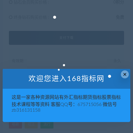
钻石会员购买价格 :
0积分
终身钻石购买价格 :
免费
支付下载
有效期
永久
×
已售
564
欢迎您进入168指标网
最近更新
2022年06月27日
这是一家各种资源网站有外汇指标期货指标股票指标
技术课程等等资料 客服QQ号：675715056 微信号
QQ咨询
zb316131158
唱歌
唱法
流行