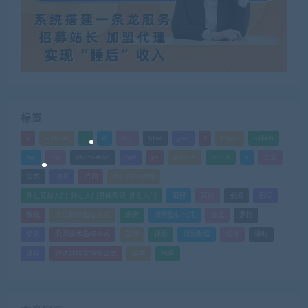
标签
a
android
c
d
doc
html
java
l
ldquo
mdash
mp
nlp
photoshop
ppt
ps
python
rdquo
s
企业
公式
团队
培训
外汇MT4指标
外汇交易入门_外汇入门基础知识_外汇入门
如何
实战
引流
指标
教程
文华财经指标公式
期货
期货指标公式
管理
素材
绩效
股票技术指标公式
营销
视频
视频教程
设计
课时
课程
通达信股票指标公式
销售
闲鱼