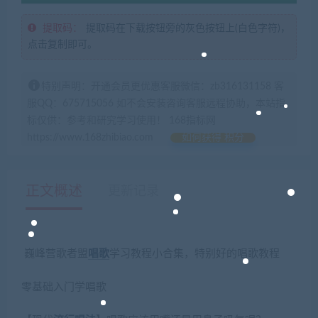
提取码：
提取码在下载按钮旁的灰色按钮上(白色字符)，
点击复制即可。
特别声明：开通会员更优惠客服微信：zb316131158 客
服QQ：675715056 如不会安装咨询客服远程协助，本站指
标仅供：参考和研究学习使用！ 168指标网
https://www.168zhibiao.com
如何获得 积分
正文概述
更新记录
巍峰营歌者盟
唱歌
学习教程小合集，特别好的唱歌教程
零基础入门学唱歌