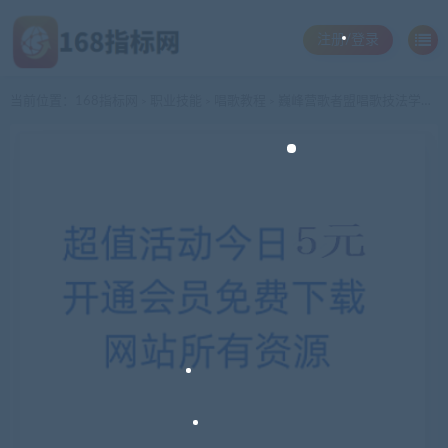
注册/登录
当前位置：
168指标网
职业技能
唱歌教程
巍峰营歌者盟唱歌技法学习教程小合集
>
>
>