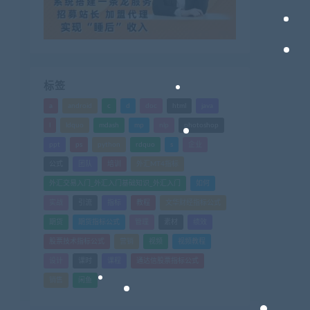
标签
a
android
c
d
doc
html
java
l
ldquo
mdash
mp
nlp
photoshop
ppt
ps
python
rdquo
s
企业
公式
团队
培训
外汇MT4指标
外汇交易入门_外汇入门基础知识_外汇入门
如何
实战
引流
指标
教程
文华财经指标公式
期货
期货指标公式
管理
素材
绩效
股票技术指标公式
营销
视频
视频教程
设计
课时
课程
通达信股票指标公式
销售
闲鱼