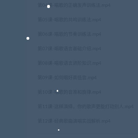
第04课-唱歌的正确发声训练法.mp4
第05课-唱歌的共鸣训练法.mp4
第06课-唱歌的节奏训练法.mp4
第07课-唱歌语言基础介绍.mp4
第08课-唱歌语言进阶知识.mp4
第09课-如何唱好高低音.mp4
第10课-唱歌的音准和旋律.mp4
第11课-这样演绎，你的歌声更能打动别人.mp4
第12课-经典歌曲演唱实战解析.mp4