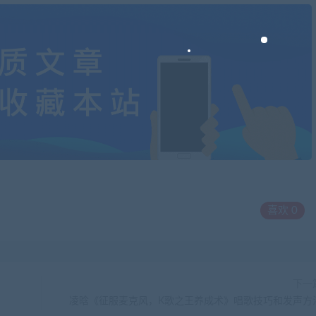
喜欢
0
下一
凌晗《征服麦克风，K歌之王养成术》唱歌技巧和发声方