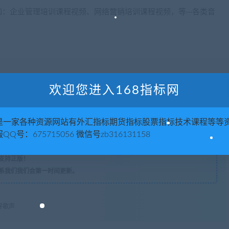
：企业管理培训课程视频、网络营销培训课程视频，等···各类音
欢迎您进入168指标网
版权声明
是一家各种资源网站有外汇指标期货指标股票指标技术课程等等
QQ号：675715056 微信号zb316131158
，请联系站长 QQ
675715056 微信：zb316131158
。
支持正版！
系我们我们会第一时间更新。
好歌声