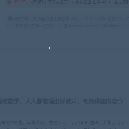
提取码：
提取码在下载按钮旁的灰色按钮上(白色字符)，点击复
特别声明：开通会员更优惠客服微信：zb316131158 客服QQ：
供：参考和研究学习使用！ 168指标网https://www.168zhibiao.com
唱歌
教学
，人人都能唱出好歌声，视频讲座内容介
就是简单易懂，实操性强，方便练习，结合理论+方法，并拆分出呼