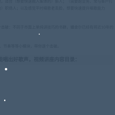
破。适合（想要快速融入集体的）新人；（需要跑业务、常与客户打
的）职场人；以及感觉平时唱歌老丢脸，想要快速提升唱歌能力
击破：不同于市面上单纯讲技巧的书籍，蟠舍尔已经有将近10年的
鸣、节奏等等小模块，带你逐个击破。
能唱出好歌声，视频讲座内容目录：