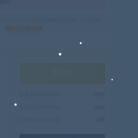
制即可。
675715056 如不会安装咨询客服远程协助，本站指标仅
如何获得 积分
5
积分
普通用户购买价格 :
5积分
钻石会员购买价格 :
0积分
终身钻石购买价格 :
免费