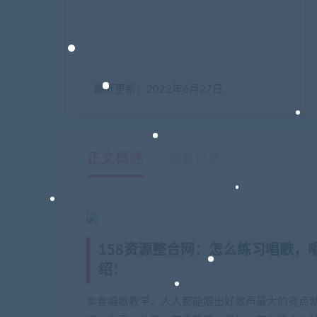
最近更新：2022年6月27日
正文概述
更新记录
158资源整合网：怎么
练习
唱歌
，
绍：
本套唱歌教学，人人都能唱出好歌声最大的亮点