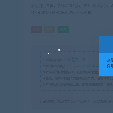
本站提供各类，名师讲座视频，培训课程视频，如
频/培训视频教程/培训讲座下载观看。
唱歌
教学
练习
168指标网
这
1
本网站名称：
客服
2
本站永久网址：
http://www.168zhibiao.com
3
本网站的技术指标EA，仅作为参考数据，如有问题
4
盗版，破解有损他人权益和违法作为，请各位站长
5
本站资源大多存储在云盘，如发现链接失效，请联
168指标网
»
怎么练习唱歌，唱歌教学，人人都能唱出