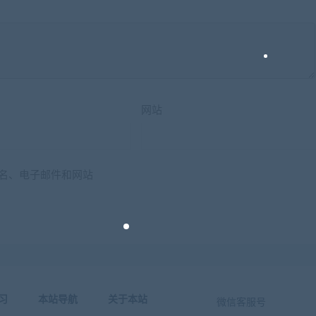
网站
名、电子邮件和网站
习
本站导航
关于本站
微信客服号