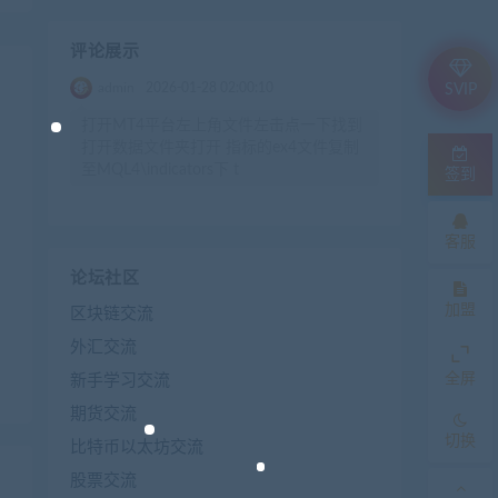
评论展示
admin
2026-01-28 02:00:10
SVIP
打开MT4平台左上角文件左击点一下找到
打开数据文件夹打开 指标的ex4文件复制
至MQL4\indicators下 t
签到
客服
论坛社区
加盟
区块链交流
外汇交流
全屏
新手学习交流
期货交流
切换
比特币以太坊交流
股票交流