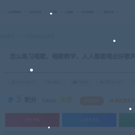
标
股票指标
论坛社区
学院
定制
平台推荐
更多栏目
唱歌教学，人人都能唱出好歌声
怎么练习唱歌，唱歌教学，人人都能唱出好歌
2022-06-27
admin
已收录
已售364次
5
积分
免费
该资源永
优惠信息:
钻石特权
支付下载
暂无演示