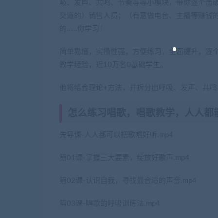
吸、发声、共鸣、节奏等等小模块，带你逐个击
交道的）销售人员；（有意做电台、主播等赚钱
的……你学习！
简单易懂，实操性强，方便练习，全面提升，逐个
教学经验，近10万名0基础学生。
他将结合理论+方法，并拆分出呼吸、发声、共
怎么练习唱歌，唱歌教学，人人都
先导课-人人都可以把歌唱好听.mp4
第01课-掌握三大要素，绽放好歌声.mp4
第02课-认识自我，寻找最合适的声音.mp4
第03课-唱歌的呼吸训练法.mp4