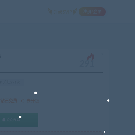
注册/登录
升级SVIP
。
声
291
关注291次
久钻石免费
去升级
QQ咨询