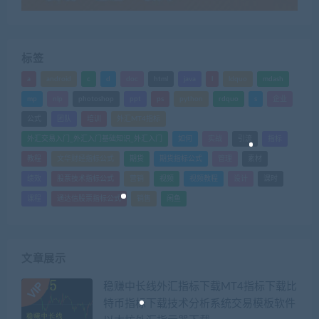
标签
a
android
c
d
doc
html
java
l
ldquo
mdash
mp
nlp
photoshop
ppt
ps
python
rdquo
s
企业
公式
团队
培训
外汇MT4指标
外汇交易入门_外汇入门基础知识_外汇入门
如何
实战
引流
指标
教程
文华财经指标公式
期货
期货指标公式
管理
素材
绩效
股票技术指标公式
营销
视频
视频教程
设计
课时
课程
通达信股票指标公式
销售
闲鱼
文章展示
稳赚中长线外汇指标下载MT4指标下载比
特币指标下载技术分析系统交易模板软件