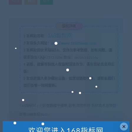
布线
弱电
楼宇
版权声明
168指标网
1
本网站名称：
2
本站永久网址：
http://www.168zhibiao.com
3
本网站的技术指标EA，仅作为参考数据，如有问题，请
联系站长 QQ
675715056 微信：zb316131158
。
4
盗版，破解有损他人权益和违法作为，请各位站长支持正
版！
5
本站资源大多存储在云盘，如发现链接失效，请联系我们
我们会第一时间更新。
168指标网
»
小区智能楼宇建筑 弱电 综合布线 系统技术与项目
管理视频教程(tbd)
×
欢迎您进入168指标网