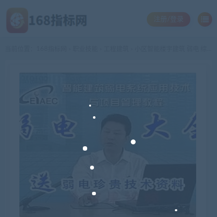
注册/登录
当前位置：
168指标网
职业技能
工程建筑
小区智能楼宇建筑 弱电 综合布线 系统技术与项目管理视频教程(tbd)
>
>
>