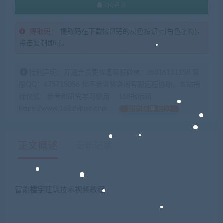
QQ咨询
提取码：
提取码在下载按钮旁的灰色按钮上(白色字符)，
点击复制即可。
特别声明：开通会员更优惠客服微信：zb316131158 客
服QQ：675715056 如不会安装咨询客服远程协助，本站指
标仅供：参考和研究学习使用！ 168指标网
https://www.168zhibiao.com
如何获得 积分
正文概述
更新记录
智能
楼宇
建筑技术视频教程