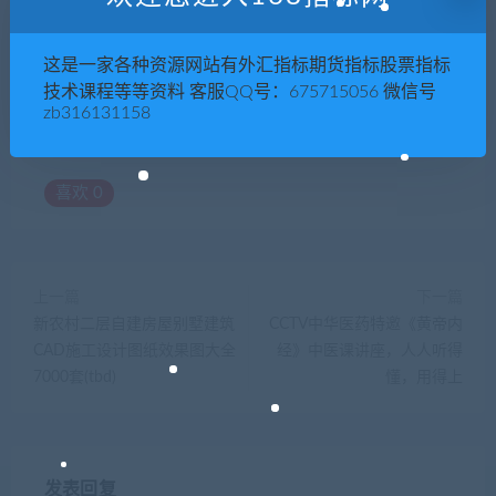
这是一家各种资源网站有外汇指标期货指标股票指标
技术课程等等资料 客服QQ号：675715056 微信号
zb316131158
喜欢
0
上一篇
下一篇
新农村二层自建房屋别墅建筑
CCTV中华医药特邀《黄帝内
CAD施工设计图纸效果图大全
经》中医课讲座，人人听得
7000套(tbd)
懂，用得上
发表回复