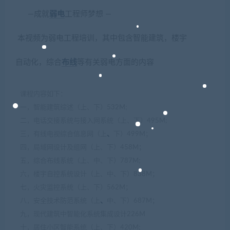
—成就
弱电
工程师梦想 —
本视频为弱电工程培训，其中包含智能建筑，楼宇
自动化，综合
布线
等有关弱电方面的内容
课程内容如下：
一，智能建筑综述（上、下）532M;
二，电话交接系统与接入网系统（上、下）495M;
三，有线电视综合信息网（上
、
下）499M；
四，局域网设计及组网（上、下）458M；
五，综合布线系统（上、中、下）787M;
六，楼宇自控系统设计（上、中、下）838M；
七，火灾监控系统（上、下）562M；
八，安全技术防范系统（上
、
中、下）687M；
九，现代建筑中智能化系统集成设计226M
十，居住小区智能系统（上、下）420M;