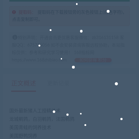
提取码：
提取码在下载按钮旁的灰色按钮上(白色字符)，
点击复制即可。
特别声明：开通会员更优惠客服微信：zb316131158 客
服QQ：675715056 如不会安装咨询客服远程协助，本站指
标仅供：参考和研究学习使用！ 168指标网
https://www.168zhibiao.com
如何获得 积分
正文概述
更新记录
国外最新猪人工授精技术
龙城鹌鹑，白羽鹌鹑，法国鹌鹑
美国青蛙的饲养技术
美国野鸭饲养