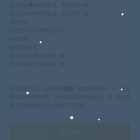
尼古拉
火鸡
饲养与管理、养火鸡第一集
尼古拉火鸡饲养与管理、养火鸡第二集
瑞典奶业
水库亚洲公鱼增殖放流技术
中国黑豚
美国青蛙养殖
美国库拉索芦荟栽培第一集
美国库拉索芦荟栽培第二集
本站提供各类，名师讲座
视频
，
培训
课程视频，如：企业
管理培训课程视频、网络营销培训课程视频，等···各类音
频/培训视频教程/培训讲座下载观看。
5
积分