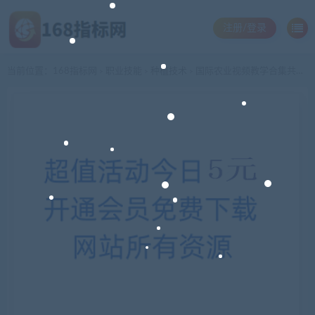
注册/登录
当前位置：
168指标网
职业技能
种植技术
国际农业视频教学合集共12讲
>
>
>