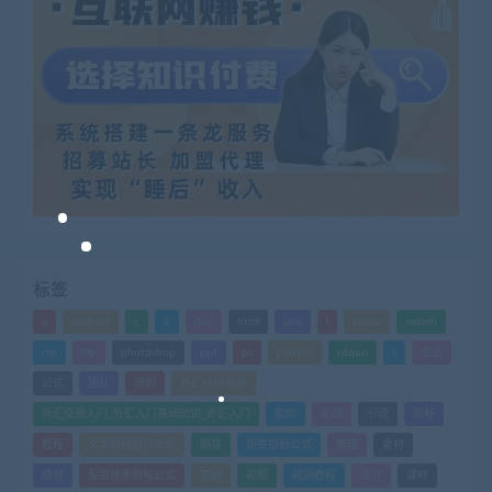
标签
a
android
c
d
doc
html
java
l
ldquo
mdash
mp
nlp
photoshop
ppt
ps
python
rdquo
s
企业
公式
团队
培训
外汇MT4指标
外汇交易入门_外汇入门基础知识_外汇入门
如何
实战
引流
指标
教程
文华财经指标公式
期货
期货指标公式
管理
素材
绩效
股票技术指标公式
营销
视频
视频教程
设计
课时