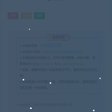
培训
火鸡
视频
版权声明
168指标网
1
本网站名称：
2
本站永久网址：
http://www.168zhibiao.com
3
本网站的技术指标EA，仅作为参考数据，如有问题，请
联系站长 QQ
675715056 微信：zb316131158
。
4
盗版，破解有损他人权益和违法作为，请各位站长支持正
版！
5
本站资源大多存储在云盘，如发现链接失效，请联系我们
我们会第一时间更新。
168指标网
»
国际农业视频教学合集共12讲