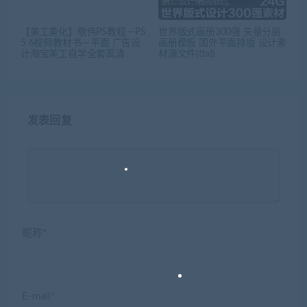
【美工美化】敬伟PS教程－PS
世界版式画册300强 矢量分层
5 6视频教材书－平面 广告设
画册模板 国外平面排版 设计素
计淘宝美工自学全套高清
材源文件(tbd)
发表回复
昵称*
E-mail*