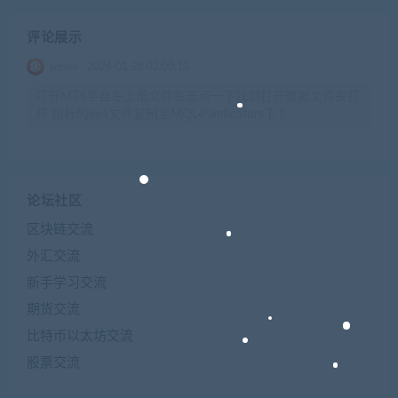
评论展示
admin
2026-01-28 02:00:10
打开MT4平台左上角文件左击点一下找到打开数据文件夹打
开 指标的ex4文件复制至MQL4\indicators下 t
论坛社区
区块链交流
外汇交流
新手学习交流
期货交流
比特币以太坊交流
股票交流