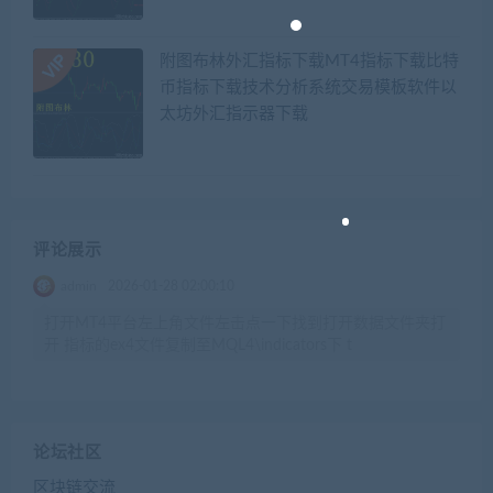
附图布林外汇指标下载MT4指标下载比特
币指标下载技术分析系统交易模板软件以
太坊外汇指示器下载
评论展示
admin
2026-01-28 02:00:10
打开MT4平台左上角文件左击点一下找到打开数据文件夹打
开 指标的ex4文件复制至MQL4\indicators下 t
论坛社区
区块链交流