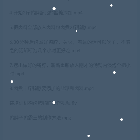
4.开始2斤鸭脖配比的盐糖添加.mp4
5.把卤料全部放入卤料包卤煮2斤鸭脖.mp4
6.30分钟后卤煮好鸭脖，关火，着急的话可以吃了，不着
急的话斩断泡几个小时更好吃.mp4
7.捞出做好的鸭脖，斩断重新放入刚才的汤锅内浸泡个把小
时.mp4
8.卤煮十斤鸭脖要添加的盐糖和卤料.mp4
某培训机构卤烤鸭脖操作视频.flv
鸭脖子鸭霸王的制作方法.mpg