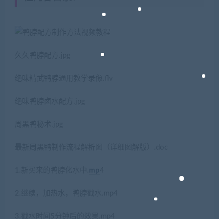
久久鸭脖配方.jpg
绝味精武鸭脖通用教学录像.flv
绝味鸭脖卤水配方.jpg
周黑鸭秘术.jpg
最新周黑鸭制作流程解析图（详细图解版）.doc
1.新买来的鸭脖化水中.
mp
4
2.继续，加热水，鸭脖戳水.mp4
3.戳水时间5分钟后的效果.mp4