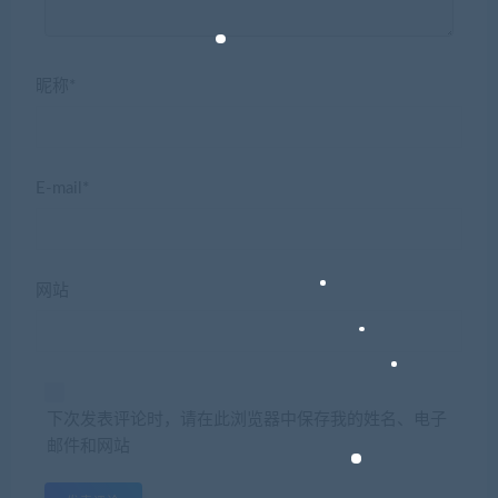
昵称*
E-mail*
网站
下次发表评论时，请在此浏览器中保存我的姓名、电子
邮件和网站