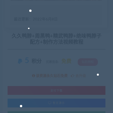
最近更新：2022年6月8日
久久鸭脖+周黑鸭+精武鸭脖+绝味鸭脖子
配方+制作方法视频教程
5
积分
免费
优惠信息:
钻石特权
该资源永久钻石免费
去升级
支付下载
暂无演示