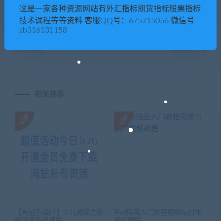
这是一家各种资源网站有外汇指标期货指标股票指标
技术课程等等资料 客服QQ号：675715056 微信号
上一篇
下一篇
zb316131158
炒菜视频教程，许岑和秦延庆
最新酸奶西米露水果捞技术视
烹饪教程
频学习资料
相关推荐
【有道乐读L4】少儿阅读力系
iPad插画入门教程视频与创作
统培养系统课程
视频教程