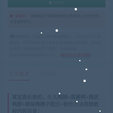
QQ咨询
提取码：
提取码在下载按钮旁的灰色按钮上(白色字符)，
点击复制即可。
特别声明：开通会员更优惠客服微信：zb316131158 客
服QQ：675715056 如不会安装咨询客服远程协助，本站指
标仅供：参考和研究学习使用！ 168指标网
https://www.168zhibiao.com
如何获得 积分
正文概述
更新记录
某宝高价卖的，久久鸭脖+
周黑
鸭+精武
鸭脖+
绝味
鸭脖子配方+制作方法视频教
程内容目录：