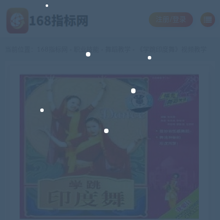
注册/登录
当前位置：
168指标网
职业技能
舞蹈教学
《学跳印度舞》视频教学
>
>
>