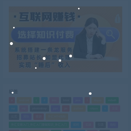
标签
a
android
c
d
doc
html
java
l
ldquo
mdash
mp
nlp
photoshop
ppt
ps
python
rdquo
s
企业
公式
团队
培训
外汇MT4指标
外汇交易入门_外汇入门基础知识_外汇入门
如何
实战
引流
指标