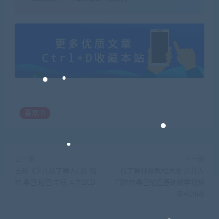
喜欢
0
上一篇
下一篇
王跃《少儿拉丁舞入门》恰
拉丁舞视频教程大全 少儿入
恰.桑巴.伦巴.牛仔.斗牛2CD
门恰恰桑巴伦巴基础教学视频
资料(tbd)