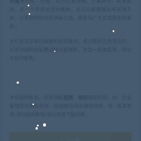
印度
舞轻柔、抒情、动作优美流畅，节奏鲜明，极富韵
味，是一个很受欢迎的舞种。由于印度舞跳起来风情万
种，以及独特的优美神秘之感，更受到广大女性朋友的喜
爱。
本片是您学练印度舞的很好教材，通过精彩的表演示范，
以及详细的成品舞动作分解教学，和您一起跳起来，轻松
学会印度舞。
本站提供各类，名师讲座
视频
，
培训
课程视频，如：企业
管理培训课程视频、网络营销培训课程视频，等···各类音
频/培训视频教程/培训讲座下载观看。