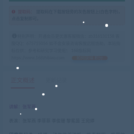
提取码：
提取码在下载按钮旁的灰色按钮上(白色字符)，
点击复制即可。
特别声明：开通会员更优惠客服微信：zb316131158 客
服QQ：675715056 如不会安装咨询客服远程协助，本站指
标仅供：参考和研究学习使用！ 168指标网
https://www.168zhibiao.com
如何获得 积分
正文概述
更新记录
讲解：张军燕
表演：张军燕 李菲菲 李俊珊 黎冕茵 王宛婷