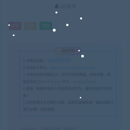
QQ咨询
印度
培训
视频
版权声明
168指标网
1
本网站名称：
2
本站永久网址：
http://www.168zhibiao.com
3
本网站的技术指标EA，仅作为参考数据，如有问题，请
联系站长 QQ
675715056 微信：zb316131158
。
4
盗版，破解有损他人权益和违法作为，请各位站长支持正
版！
5
本站资源大多存储在云盘，如发现链接失效，请联系我们
我们会第一时间更新。
168指标网
»
《学跳印度舞》视频教学