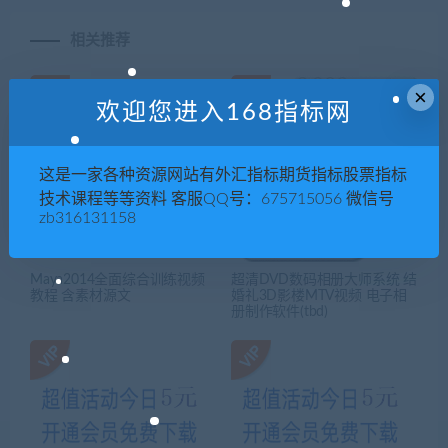
相关推荐
×
欢迎您进入168指标网
这是一家各种资源网站有外汇指标期货指标股票指标
技术课程等等资料 客服QQ号：675715056 微信号
zb316131158
Maya2014全面综合训练视频
超清DVD数码相册大师系统 结
教程 含素材源文
婚礼3D影楼MTV视频 电子相
册制作软件(tbd)