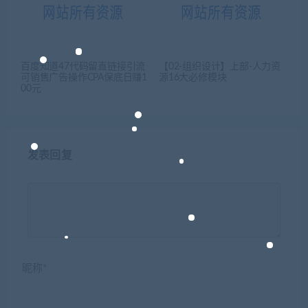
百度知道47代码留直链接引流
【02-组织设计】上部-人力资
可销售广告操作CPA保底日赚1
源16大必修模块
00元
发表回复
昵称*