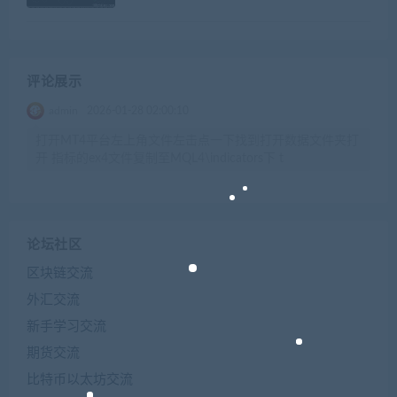
评论展示
admin
2026-01-28 02:00:10
打开MT4平台左上角文件左击点一下找到打开数据文件夹打
开 指标的ex4文件复制至MQL4\indicators下 t
论坛社区
区块链交流
外汇交流
新手学习交流
期货交流
比特币以太坊交流