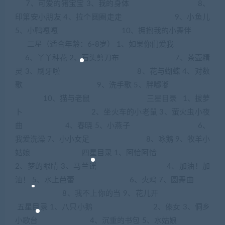
7、可爱的猪宝宝 3、我的身体 8、
印第安小朋友 4、拉个圆圈走走 9、小鱼儿
5、小鸭嘎嘎 10、拥抱我的小舞伴
二星（适合年龄：6-8岁） 1、如果你们爱我
6、丫丫种花 2、石头剪刀布 7、茶壶精
灵 3、刷牙啦 8、花与蝴蝶 4、对数
歌 9、洗手歌 5、胖嘟嘟
10、猫与老鼠 三星目录 1、拔萝
卜 2、坐火车的小老鼠 3、萤火虫小夜
曲 4、春晓 5、小燕子 6、
我爱洗澡 7、小小女足 8、咏鹅 9、牧羊小
姑娘 四星目录 1、阿恰阿恰
2、梦的眼睛 3、马兰谣 4、加油！加
油！ 5、水上芭蕾 6、火鸡 7、圆舞曲
8、我不上你的当 9、花儿开
五星目录 1、八只小鹅 2、傣女 3、侗乡
小歌台 4、沉重的书包 5、水姑娘