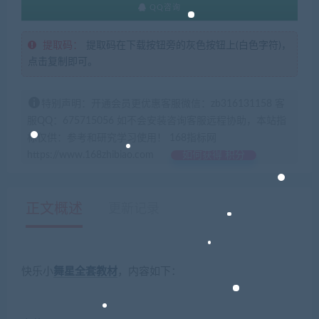
QQ咨询
提取码：
提取码在下载按钮旁的灰色按钮上(白色字符)，
点击复制即可。
特别声明：开通会员更优惠客服微信：zb316131158 客
服QQ：675715056 如不会安装咨询客服远程协助，本站指
标仅供：参考和研究学习使用！ 168指标网
https://www.168zhibiao.com
如何获得 积分
正文概述
更新记录
快乐小
舞星
全套
教材
，内容如下：