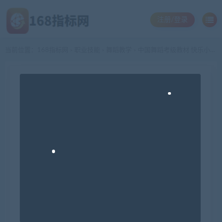
注册/登录
当前位置：
168指标网
职业技能
舞蹈教学
中国舞蹈考级教材 快乐小舞星全套视频教材 学员表演版教程赠音乐(tbd)
>
>
>