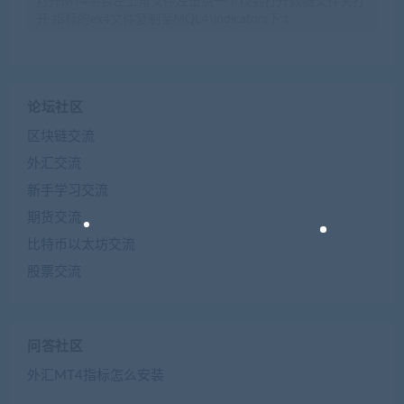
打开MT4平台左上角文件左击点一下找到打开数据文件夹打
开 指标的ex4文件复制至MQL4\indicators下 t
论坛社区
区块链交流
外汇交流
新手学习交流
期货交流
比特币以太坊交流
股票交流
问答社区
外汇MT4指标怎么安装