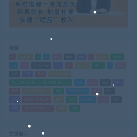
标签
a
android
c
d
doc
html
java
l
ldquo
mdash
mp
nlp
photoshop
ppt
ps
python
rdquo
s
企业
公式
团队
培训
外汇MT4指标
外汇交易入门_外汇入门基础知识_外汇入门
如何
实战
引流
指标
教程
文华财经指标公式
期货
期货指标公式
管理
素材
绩效
股票技术指标公式
营销
视频
视频教程
设计
课时
课程
通达信股票指标公式
销售
闲鱼
文章展示