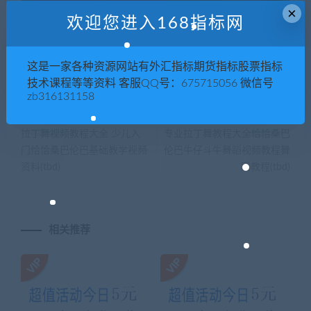
×
欢迎您进入168指标网
喜欢
0
这是一家各种资源网站有外汇指标期货指标股票指标
技术课程等等资料 客服QQ号：675715056 微信号
zb316131158
上一篇
下一篇
拉丁舞视频教程大全 少儿入
专业拉丁舞教程大全恰恰桑巴
门恰恰桑巴伦巴基础教学视频
伦巴牛仔斗牛舞蹈视频教程舞
资料(tbd)
蹈教程(tbd)
相关推荐