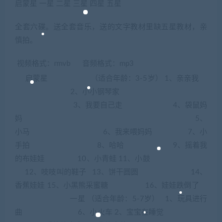
启蒙星 一星 二星 三星 四星 五星
全套六碟。送全套音乐，送的文字教材里缺五星教材，亲
慎拍。
视频格式：rmvb 音频格式：mp3
启蒙星 （适合年龄：3-5岁） 1、亲亲我
2、小小钢琴家
3、我要自己走 4、袋鼠妈
妈 5、
小马 6、我来喂妈妈 7、小
手拍 8、哈哈 9、摇着我
的布娃娃 10、小青蛙 11、小鼓
12、吱吱叫的鞋子 13、饼干圆圆 14、
香蕉娃娃 15、小黑熊采蜜糖 16、娃娃跌倒了
一星 （适合年龄：5-7岁） 1、玩具进行
曲 6、小火车 2、宝宝在睡觉