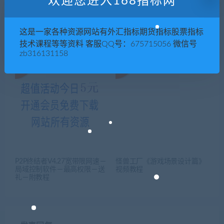
欢迎您进入168指标网
小芃《野路子视频特效课》像
北京舞蹈学院潘志涛《民俗、
这是一家各种资源网站有外汇指标期货指标股票指标
P图一样P视频
民间和民族典范——从民间舞
技术课程等等资料 客服QQ号：675715056 微信号
学科建立谈起》5讲
zb316131158
P2P终结者V4.27宽带限网速－
怪兽工厂《游戏场景设计篇》
局域控制软件－最高权限－送
视频教程
礼－附教程