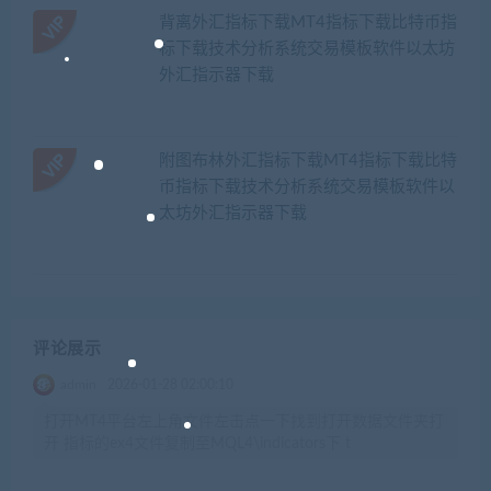
背离外汇指标下载MT4指标下载比特币指
标下载技术分析系统交易模板软件以太坊
外汇指示器下载
附图布林外汇指标下载MT4指标下载比特
币指标下载技术分析系统交易模板软件以
太坊外汇指示器下载
评论展示
admin
2026-01-28 02:00:10
打开MT4平台左上角文件左击点一下找到打开数据文件夹打
开 指标的ex4文件复制至MQL4\indicators下 t