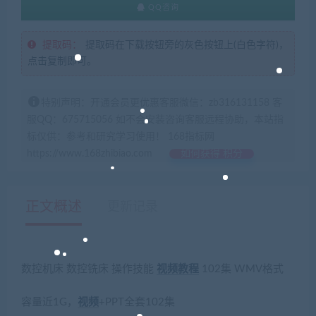
QQ咨询
提取码：
提取码在下载按钮旁的灰色按钮上(白色字符)，
点击复制即可。
特别声明：开通会员更优惠客服微信：zb316131158 客
服QQ：675715056 如不会安装咨询客服远程协助，本站指
标仅供：参考和研究学习使用！ 168指标网
https://www.168zhibiao.com
如何获得 积分
正文概述
更新记录
数控机床 数控铣床 操作技能
视频教程
102集 WMV格式
容量近1G，
视频
+PPT全套102集