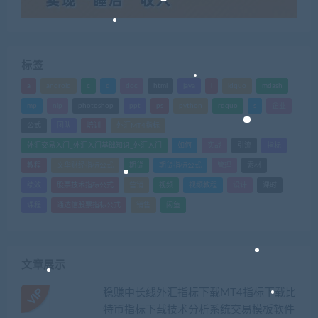
标签
a
android
c
d
doc
html
java
l
ldquo
mdash
mp
nlp
photoshop
ppt
ps
python
rdquo
s
企业
公式
团队
培训
外汇MT4指标
外汇交易入门_外汇入门基础知识_外汇入门
如何
实战
引流
指标
教程
文华财经指标公式
期货
期货指标公式
管理
素材
绩效
股票技术指标公式
营销
视频
视频教程
设计
课时
课程
通达信股票指标公式
销售
闲鱼
文章展示
稳赚中长线外汇指标下载MT4指标下载比
特币指标下载技术分析系统交易模板软件