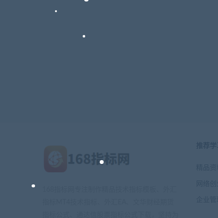
推荐学
精品资
网络创
168指标网专注制作精品技术指标模板、外汇
企业管
指标MT4技术指标、外汇EA、文华财经期货
指标公式、通达信股票指标公式下载，坚持为