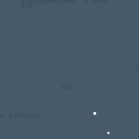
件
笔记本台式电脑重装 xp系统在
频》教学课程
线下载
网站
名、电子邮件和网站