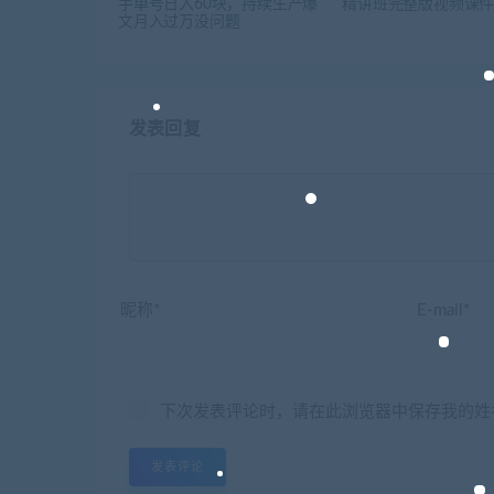
手单号日入60块，持续生产爆
精讲班完整版视频课
文月入过万没问题
发表回复
昵称*
E-mail*
下次发表评论时，请在此浏览器中保存我的姓