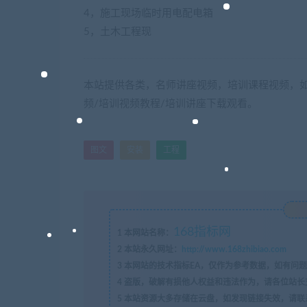
4，施工现场临时用电配电箱
5，土木工程现
本站提供各类，名师讲座视频，培训课程视频，如
频/培训视频教程/培训讲座下载观看。
图文
安装
工程
168指标网
1
本网站名称：
2
本站永久网址：
http://www.168zhibiao.com
3
本网站的技术指标EA，仅作为参考数据，如有问题
4
盗版，破解有损他人权益和违法作为，请各位站长
5
本站资源大多存储在云盘，如发现链接失效，请联