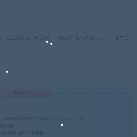
：企业管理培训课程视频、网络营销培训课程视频，等···各类音
版权声明
，请联系站长 QQ
675715056 微信：zb316131158
。
支持正版！
系我们我们会第一时间更新。