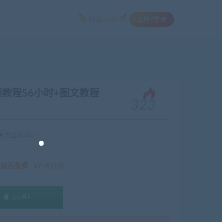
注册/登录
升级SVIP
。
教程56小时+图文教程
323
关注323次
久钻石免费
去升级
QQ咨询