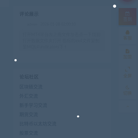
评论展示
签到
admin
2026-01-28 02:00:10
打开MT4平台左上角文件左击点一下找到
客服
打开数据文件夹打开 指标的ex4文件复制
至MQL4\indicators下 t
加盟
全屏
论坛社区
区块链交流
切换
外汇交流
新手学习交流
期货交流
比特币以太坊交流
股票交流