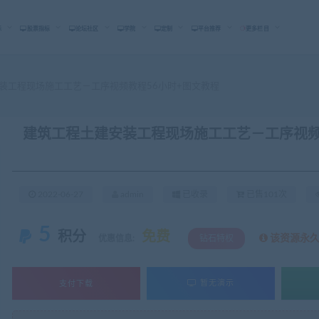
标
股票指标
论坛社区
学院
定制
平台推荐
更多栏目
装工程现场施工工艺－工序视频教程56小时+图文教程
建筑工程土建安装工程现场施工工艺－工序视频
2022-06-27
admin
已收录
已售101次
5
积分
免费
该资源永
优惠信息:
钻石特权
支付下载
暂无演示