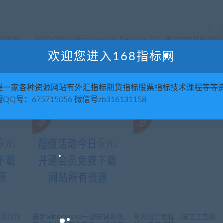
下一
桥梁视频
800分钟电气设计AutoCAD Electrical 2011简体中文视频教
软
欢迎您进入168指标网
是一家各种资源网站有外汇指标期货指标股票指标技术课程等等
QQ号：675715056 微信号zb316131158
路高玲玲
最新windows xp一键安装系统
室内设计教程《施工工艺视