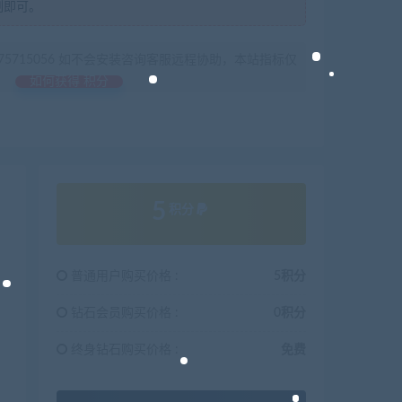
制即可。
675715056 如不会安装咨询客服远程协助，本站指标仅
如何获得 积分
5
积分
普通用户购买价格 :
5积分
钻石会员购买价格 :
0积分
终身钻石购买价格 :
免费