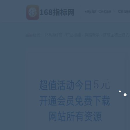
网站首页
外汇指标
期货指
当前位置：
168指标网
职业技能
舞蹈教学
建筑工程土建安
>
>
>