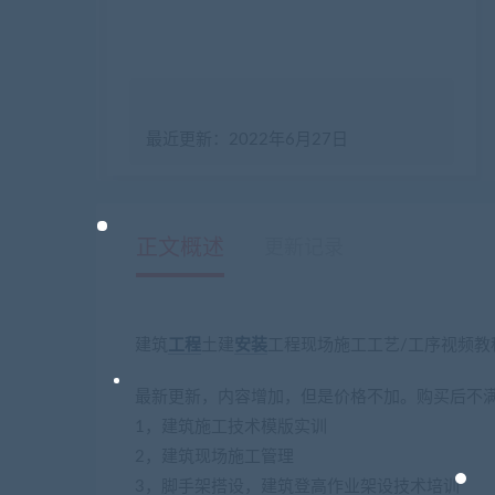
最近更新：2022年6月27日
正文概述
更新记录
建筑
工程
土建
安装
工程现场施工工艺/工序视频教程
最新更新，内容增加，但是价格不加。购买后不
1，建筑施工技术模版实训
2，建筑现场施工管理
3，脚手架搭设，建筑登高作业架设技术培训