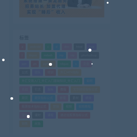
标签
a
android
c
d
doc
html
java
l
ldquo
mdash
mp
nlp
photoshop
ppt
ps
python
rdquo
s
企业
公式
团队
培训
外汇MT4指标
外汇交易入门_外汇入门基础知识_外汇入门
如何
实战
引流
指标
教程
文华财经指标公式
期货
期货指标公式
管理
素材
绩效
股票技术指标公式
营销
视频
视频教程
设计
课时
课程
通达信股票指标公式
销售
闲鱼