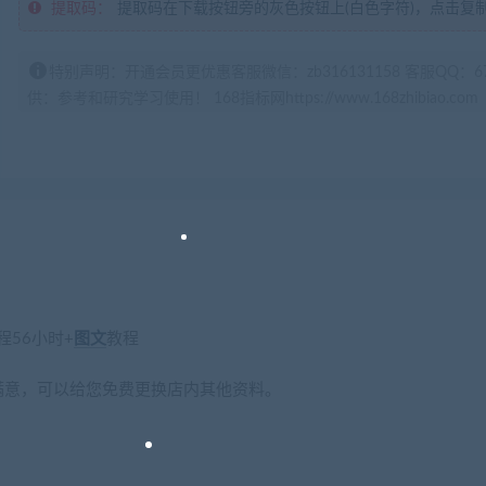
提取码：
提取码在下载按钮旁的灰色按钮上(白色字符)，点击复
特别声明：开通会员更优惠客服微信：zb316131158 客服QQ：
供：参考和研究学习使用！ 168指标网https://www.168zhibiao.com
56小时+
图文
教程
满意，可以给您免费更换店内其他资料。