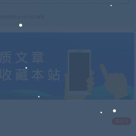
视频教程56小时+图文教程
喜欢
0